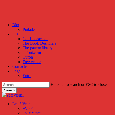
Skip
to
main
content
Blog
Piulades
Fils
Col·laboracions
The Book Designers
The pattern library
dafont.com
Cufon
Free vector
Contacte
Legal
Entra
Hit enter to search or ESC to close
Search
Close
Search
search
Menu
Les 3 Vetes
+Visió
+Visibilitat