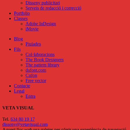
Disseny publicitari
Serveis de redacció i correcció
Portfolio
Classes
Adobe InDesign
iMovie
Blog
Piulades
Fils
Col·laboracions
The Book Designers
The pattern library
dafont.com
Cufon
Free vector
Contacte
Legal
Entra
VETA VISUAL
Tel.
634 80 19 17
disseny@vetavisual.com
Aquest lloc web usa galetes per oferir una experiència de navegació