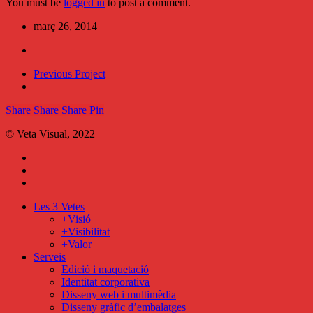
You must be
logged in
to post a comment.
març 26, 2014
Previous Project
Share
Share
Share
Share
Pin
© Veta Visual, 2022
bluesky
behance
mixcloud
Close
Les 3 Vetes
Menu
+Visió
+Visibilitat
+Valor
Serveis
Edició i maquetació
Identitat corporativa
Disseny web i multimèdia
Disseny gràfic d’embalatges