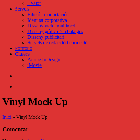
+Valor
Serveis
Edició i maquetació
Identitat corporativa
Disseny web i multimèdia
Disseny gràfic d’embalatges
Disseny publicitari
Serveis de redacció i correcció
Portfolio
Classes
Adobe InDesign
iMovie
search
Menu
Vinyl Mock Up
Inici
»
Vinyl Mock Up
Comentar