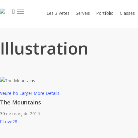
Skip
search
to
Menu
Les 3 Vetes
Serveis
Portfolio
Classes
main
content
Illustration
Veure-ho Larger
More Details
The Mountains
30 de març de 2014
Love
28