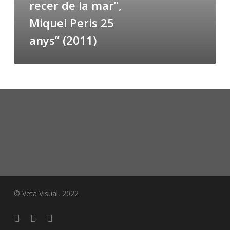
recer de la mar”,
Miquel
Miquel Peris 25
Peris
25
anys” (2011)
anys”
(2011)
© Veta Visual, 2022
bluesky
behance
mixcloud