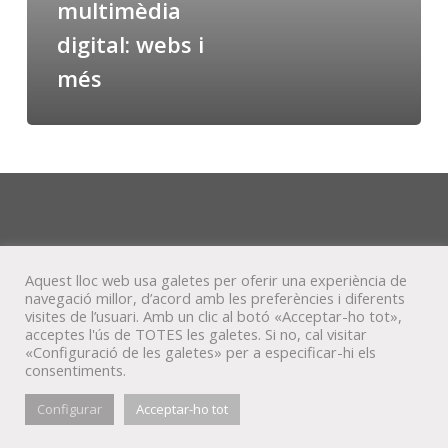
multimèdia
digital: webs i
més
Aquest lloc web usa galetes per oferir una experiència de
navegació millor, d’acord amb les preferències i diferents
visites de l’usuari. Amb un clic al botó «Acceptar-ho tot»,
acceptes l'ús de TOTES les galetes. Si no, cal visitar
«Configuració de les galetes» per a especificar-hi els
consentiments.
© Veta Visual, 2022
Configurar
Acceptar-ho tot
bluesky
behance
mixcloud