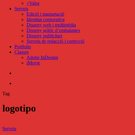
+Valor
Serveis
Edició i maquetació
Identitat corporativa
Disseny web i multimèdia
Disseny gràfic d’embalatges
Disseny publicitari
Serveis de redacció i correcció
Portfolio
Classes
Adobe InDesign
iMovie
search
Menu
Tag
logotipo
Disseny
d’identitat
Serveis
corporativa: