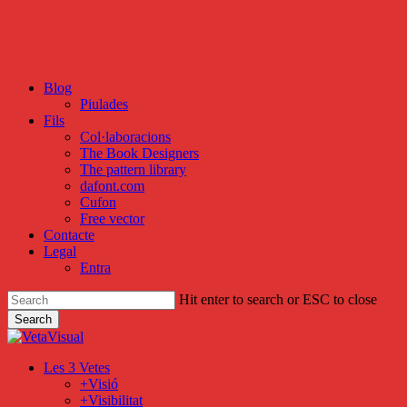
Skip
to
main
content
Blog
Piulades
Fils
Col·laboracions
The Book Designers
The pattern library
dafont.com
Cufon
Free vector
Contacte
Legal
Entra
Hit enter to search or ESC to close
Search
Close
Search
search
Menu
Les 3 Vetes
+Visió
+Visibilitat