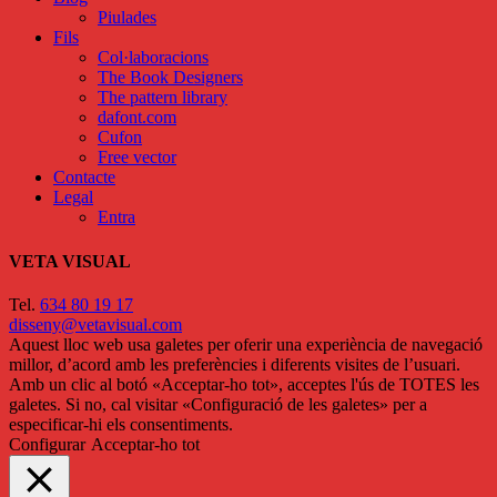
Piulades
Fils
Col·laboracions
The Book Designers
The pattern library
dafont.com
Cufon
Free vector
Contacte
Legal
Entra
VETA VISUAL
Tel.
634 80 19 17
disseny@vetavisual.com
Aquest lloc web usa galetes per oferir una experiència de navegació
millor, d’acord amb les preferències i diferents visites de l’usuari.
Amb un clic al botó «Acceptar-ho tot», acceptes l'ús de TOTES les
galetes. Si no, cal visitar «Configuració de les galetes» per a
especificar-hi els consentiments.
Configurar
Acceptar-ho tot