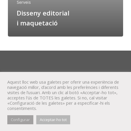
Serveis
Disseny editorial
i maquetació
Aquest lloc web usa galetes per oferir una experiència de
navegació millor, d’acord amb les preferències i diferents
visites de l’usuari. Amb un clic al botó «Acceptar-ho tot»,
acceptes l'ús de TOTES les galetes. Si no, cal visitar
«Configuració de les galetes» per a especificar-hi els
consentiments.
© Veta Visual, 2022
Configurar
Acceptar-ho tot
bluesky
behance
mixcloud