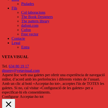
Piulades
Fils
Col·laboracions
The Book Designers
The pattern library
dafont.com
Cufon
Free vector
Contacte
Legal
Entra
VETA VISUAL
Tel.
634 80 19 17
disseny@vetavisual.com
Aquest lloc web usa galetes per oferir una experiència de navegació
millor, d’acord amb les preferències i diferents visites de l’usuari.
Amb un clic al botó «Acceptar-ho tot», acceptes l'ús de TOTES les
galetes. Si no, cal visitar «Configuració de les galetes» per a
especificar-hi els consentiments.
Configurar
Acceptar-ho tot