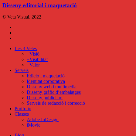
maquetació
Disseny editorial i maquetació
© Veta Visual, 2022
bluesky
behance
mixcloud
Close
Les 3 Vetes
Menu
+Visió
+Visibilitat
+Valor
Serveis
Edició i maquetació
Identitat corporativa
Disseny web i multimèdia
Disseny gràfic d’embalatges
Disseny publicitari
Serveis de redacció i correcció
Portfolio
Classes
Adobe InDesign
iMovie
Blog