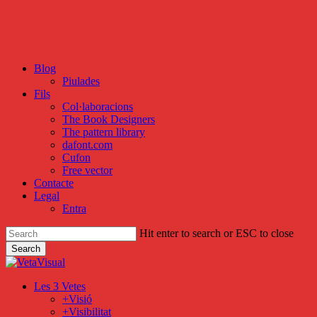
Skip
to
main
content
Blog
Piulades
Fils
Col·laboracions
The Book Designers
The pattern library
dafont.com
Cufon
Free vector
Contacte
Legal
Entra
Hit enter to search or ESC to close
Search
Close
Search
search
Menu
Les 3 Vetes
+Visió
+Visibilitat