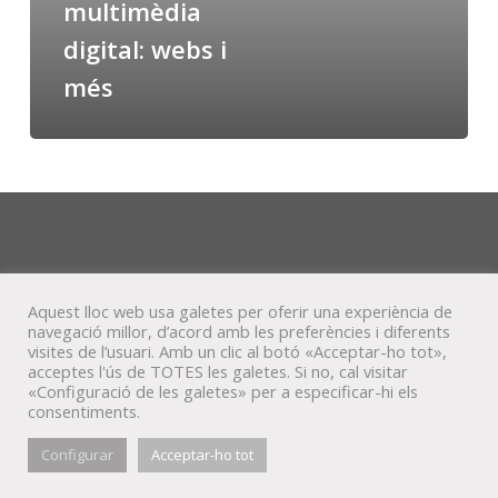
multimèdia
digital: webs i
més
Aquest lloc web usa galetes per oferir una experiència de
navegació millor, d’acord amb les preferències i diferents
visites de l’usuari. Amb un clic al botó «Acceptar-ho tot»,
acceptes l'ús de TOTES les galetes. Si no, cal visitar
«Configuració de les galetes» per a especificar-hi els
consentiments.
© Veta Visual, 2022
Configurar
Acceptar-ho tot
bluesky
behance
mixcloud