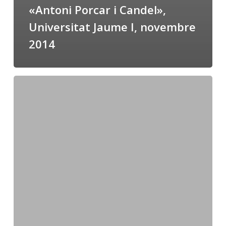
«Antoni Porcar i Candel»,
Universitat Jaume I, novembre
2014
La
col·lecció
«Testimonis»
de
la
Universitat
Jaume
I
(2014)