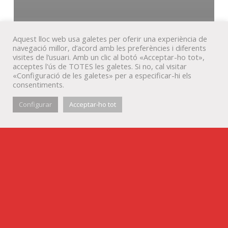
Aquest lloc web usa galetes per oferir una experiència de
navegació millor, d’acord amb les preferències i diferents
visites de l’usuari. Amb un clic al botó «Acceptar-ho tot»,
acceptes l'ús de TOTES les galetes. Si no, cal visitar
«Configuració de les galetes» per a especificar-hi els
consentiments.
Configurar
Acceptar-ho tot
Disseny editorial
Portfolio
La col·lecció «Testimonis» de la