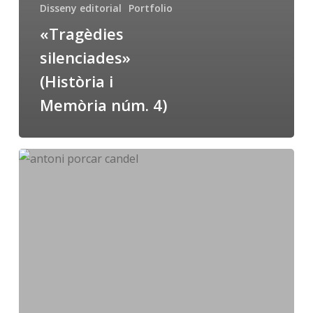
Disseny editorial
Portfolio
«Tragèdies
silenciades»
(Història i
Memòria núm. 4)
«Antoni
Porcar
i
Candel»,
Universitat
Jaume
I,
novembre