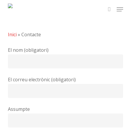
Skip
Menu
to
search
main
content
Inici
»
Contacte
El nom (obligatori)
El correu electrònic (obligatori)
Assumpte