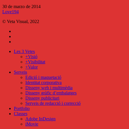
30 de marzo de 2014
Love
194
© Veta Visual, 2022
bluesky
behance
mixcloud
Close
Les 3 Vetes
Menu
+Visió
+Visibilitat
+Valor
Serveis
Edició i maquetació
Identitat corporativa
Disseny web i multimèdia
Disseny gràfic d’embalatges
Disseny publicitari
Serveis de redacció i correcció
Portfolio
Classes
Adobe InDesign
iMovie