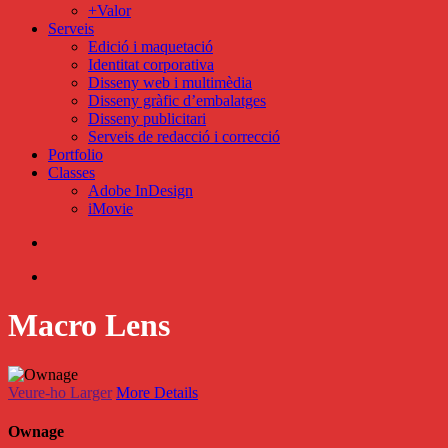
+Valor
Serveis
Edició i maquetació
Identitat corporativa
Disseny web i multimèdia
Disseny gràfic d’embalatges
Disseny publicitari
Serveis de redacció i correcció
Portfolio
Classes
Adobe InDesign
iMovie
search
Menu
Macro Lens
Veure-ho Larger
More Details
Ownage