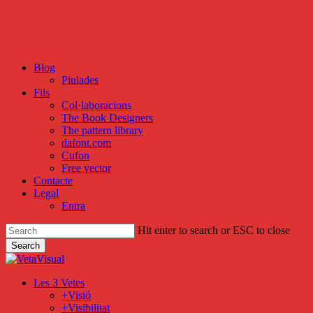
Skip
to
main
content
Blog
Piulades
Fils
Col·laboracions
The Book Designers
The pattern library
dafont.com
Cufon
Free vector
Contacte
Legal
Entra
Hit enter to search or ESC to close
Search
Close
Search
search
Menu
Les 3 Vetes
+Visió
+Visibilitat