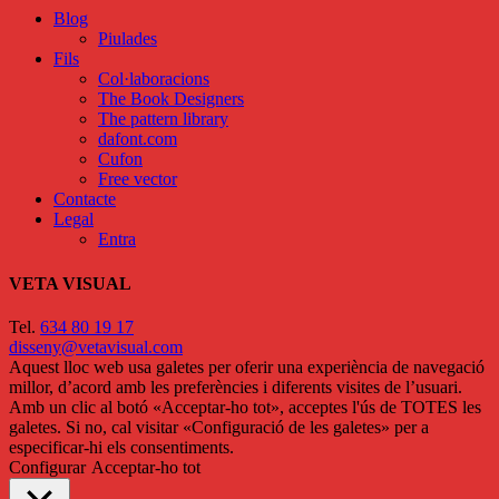
Blog
Piulades
Fils
Col·laboracions
The Book Designers
The pattern library
dafont.com
Cufon
Free vector
Contacte
Legal
Entra
VETA VISUAL
Tel.
634 80 19 17
disseny@vetavisual.com
Aquest lloc web usa galetes per oferir una experiència de navegació
millor, d’acord amb les preferències i diferents visites de l’usuari.
Amb un clic al botó «Acceptar-ho tot», acceptes l'ús de TOTES les
galetes. Si no, cal visitar «Configuració de les galetes» per a
especificar-hi els consentiments.
Configurar
Acceptar-ho tot