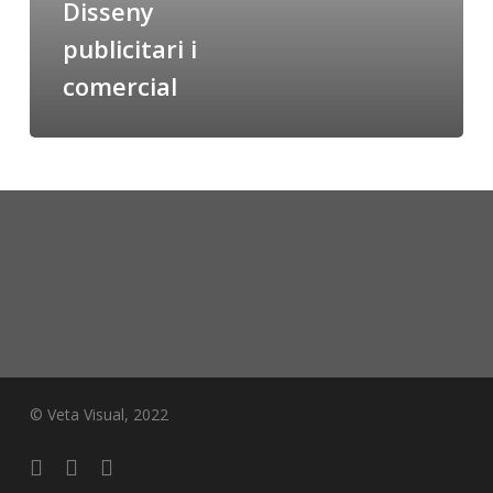
Disseny
publicitari i
comercial
© Veta Visual, 2022
bluesky
behance
mixcloud