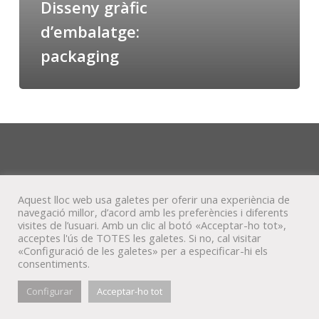
Disseny gràfic
d’embalatge:
packaging
Aquest lloc web usa galetes per oferir una experiència de
navegació millor, d’acord amb les preferències i diferents
visites de l’usuari. Amb un clic al botó «Acceptar-ho tot»,
acceptes l'ús de TOTES les galetes. Si no, cal visitar
«Configuració de les galetes» per a especificar-hi els
consentiments.
© Veta Visual, 2022
Configurar
Acceptar-ho tot
bluesky
behance
mixcloud