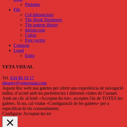
Piulades
Fils
Col·laboracions
The Book Designers
The pattern library
dafont.com
Cufon
Free vector
Contacte
Legal
Entra
VETA VISUAL
Tel.
634 80 19 17
disseny@vetavisual.com
Aquest lloc web usa galetes per oferir una experiència de navegació
millor, d’acord amb les preferències i diferents visites de l’usuari.
Amb un clic al botó «Acceptar-ho tot», acceptes l'ús de TOTES les
galetes. Si no, cal visitar «Configuració de les galetes» per a
especificar-hi els consentiments.
Configurar
Acceptar-ho tot