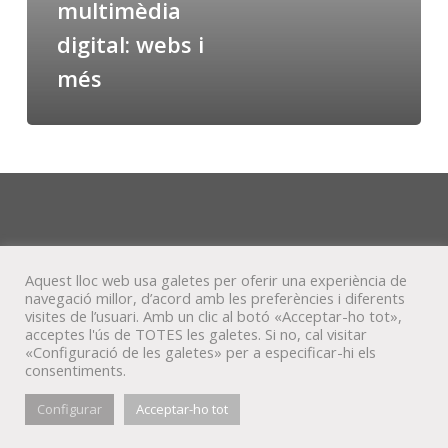
multimèdia
digital: webs i
més
Aquest lloc web usa galetes per oferir una experiència de
navegació millor, d’acord amb les preferències i diferents
visites de l’usuari. Amb un clic al botó «Acceptar-ho tot»,
acceptes l'ús de TOTES les galetes. Si no, cal visitar
«Configuració de les galetes» per a especificar-hi els
consentiments.
© Veta Visual, 2022
Configurar
Acceptar-ho tot
bluesky
behance
mixcloud