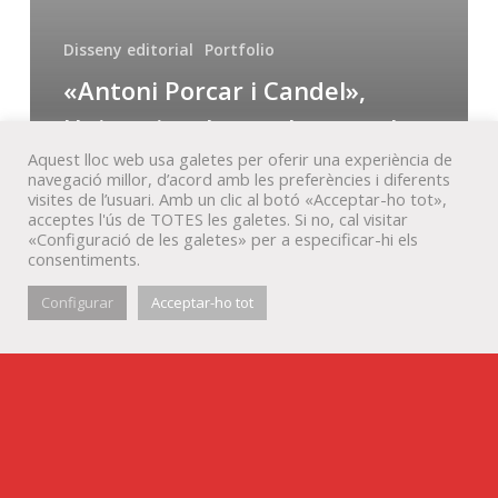
novembre
2014
Disseny editorial
Portfolio
«Antoni Porcar i Candel»,
Universitat Jaume I, novembre
Aquest lloc web usa galetes per oferir una experiència de
2014
navegació millor, d’acord amb les preferències i diferents
visites de l’usuari. Amb un clic al botó «Acceptar-ho tot»,
acceptes l'ús de TOTES les galetes. Si no, cal visitar
«Configuració de les galetes» per a especificar-hi els
consentiments.
Configurar
Acceptar-ho tot
© Veta Visual, 2022