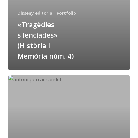
4)
Disseny editorial
Portfolio
«Tragèdies
silenciades»
(Història i
Memòria núm. 4)
«Antoni
Porcar
i
Candel»,
Universitat
Jaume
I,