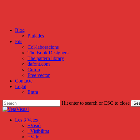
Skip
to
main
content
Blog
Piulades
Fils
Col·laboracions
The Book Designers
The pattern library
dafont.com
Cufon
Free vector
Contacte
Legal
Entra
Hit enter to search or ESC to close
Sea
Close
Search
search
Menu
Les 3 Vetes
+Visió
+Visibilitat
+Valor