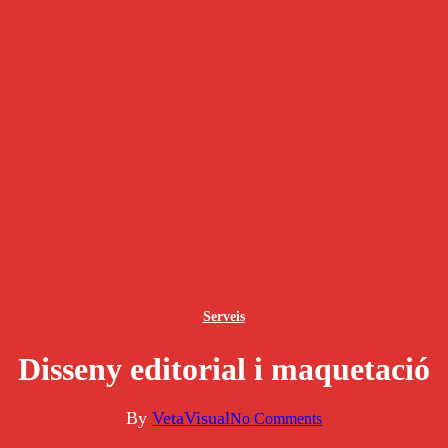
Serveis
Disseny editorial i maquetació
By
VetaVisual
No Comments