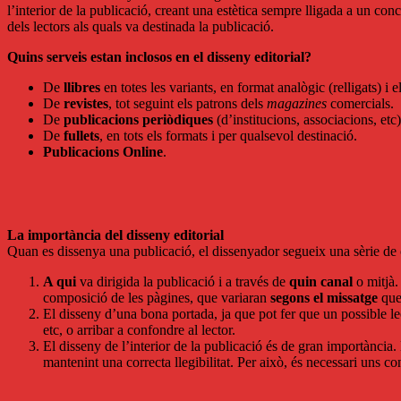
l’interior de la publicació, creant una estètica sempre lligada a un con
dels lectors als quals va destinada la publicació.
Quins serveis estan inclosos en el disseny editorial?
De
llibres
en totes les variants, en format analògic (relligats) i e
De
revistes
, tot seguint els patrons dels
magazines
comercials.
De
publicacions periòdiques
(d’institucions, associacions, etc)
De
fullets
, en tots els formats i per qualsevol destinació.
Publicacions Online
.
La importància del disseny editorial
Quan es dissenya una publicació, el dissenyador segueix una sèrie de crit
A qui
va dirigida la publicació i a través de
quin canal
o mitjà.
composició de les pàgines, que variaran
segons el missatge
que 
El disseny d’una bona portada, ja que pot fer que un possible lec
etc, o arribar a confondre al lector.
El disseny de l’interior de la publicació és de gran importància
mantenint una correcta llegibilitat. Per això, és necessari uns co