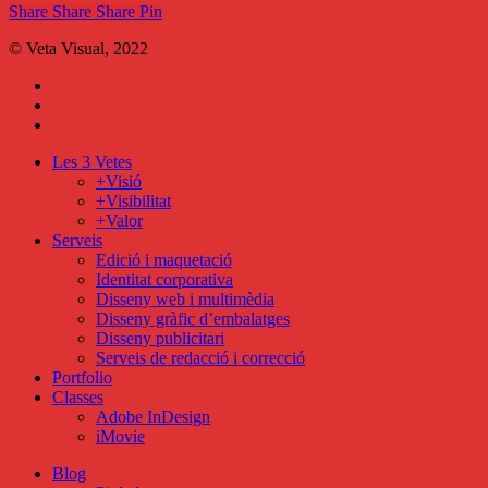
Share
Share
Share
Share
Pin
© Veta Visual, 2022
bluesky
behance
mixcloud
Close
Les 3 Vetes
Menu
+Visió
+Visibilitat
+Valor
Serveis
Edició i maquetació
Identitat corporativa
Disseny web i multimèdia
Disseny gràfic d’embalatges
Disseny publicitari
Serveis de redacció i correcció
Portfolio
Classes
Adobe InDesign
iMovie
Blog