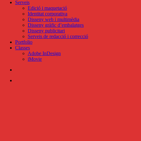
Serveis
Edició i maquetació
Identitat corporativa
Disseny web i multimèdia
Disseny gràfic d’embalatges
Disseny publicitari
Serveis de redacció i correcció
Portfolio
Classes
Adobe InDesign
iMovie
search
Menu