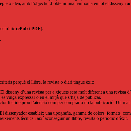
cepte o idea, amb l’objectiu d’obtenir una harmonia en tot el disseny i a
lectrònic (
ePub
i
PDF
).
.
eris perquè el llibre, la revista o diari tingue èxit:
 El disseny d’una revista per a xiquets serà molt diferent a una revista 
es vulga expressar o en el mitjà que s’haja de publicar.
tor li cride prou l’atenció com per comprar o no la publicació. Un mal di
. El dissenyador estableix una tipografia, gamma de colors, formats, comp
neixements tècnics i així aconseguir un llibre, revista o periòdic d’èxit.