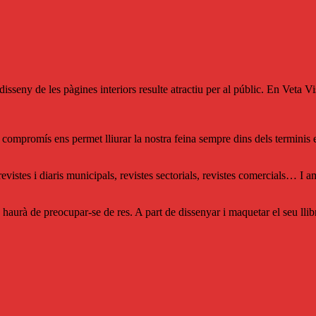
disseny de les pàgines interiors resulte atractiu per al públic. En Veta V
i compromís ens permet lliurar la nostra feina sempre dins dels terminis e
istes i diaris municipals, revistes sectorials, revistes comercials… I am
haurà de preocupar-se de res. A part de dissenyar i maquetar el seu llib