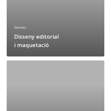
Serveis
Disseny editorial
i maquetació
Disseny
publicitari
i
comercial