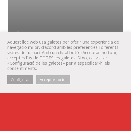
Serveis
Aquest lloc web usa galetes per oferir una experiència de
Disseny publicitari i comercial
navegació millor, d’acord amb les preferències i diferents
visites de l’usuari. Amb un clic al botó «Acceptar-ho tot»,
acceptes l'ús de TOTES les galetes. Si no, cal visitar
«Configuració de les galetes» per a especificar-hi els
consentiments.
Configurar
Acceptar-ho tot
© Veta Visual, 2022