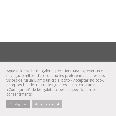
Aquest lloc web usa galetes per oferir una experiència de
navegació millor, d’acord amb les preferències i diferents
visites de l’usuari. Amb un clic al botó «Acceptar-ho tot»,
acceptes l'ús de TOTES les galetes. Si no, cal visitar
«Configuració de les galetes» per a especificar-hi els
consentiments.
© Veta Visual, 2022
Configurar
Acceptar-ho tot
bluesky
behance
mixcloud