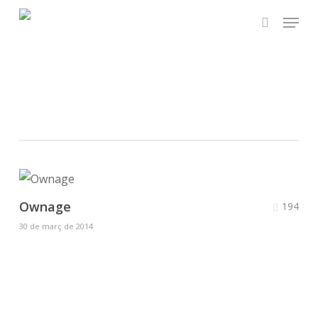
Skip
Menu
to
search
main
content
Illustration
Ownage
194
30 de març de 2014