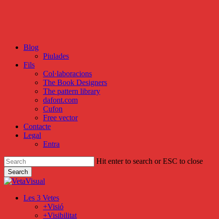
Skip
to
main
content
Blog
Piulades
Fils
Col·laboracions
The Book Designers
The pattern library
dafont.com
Cufon
Free vector
Contacte
Legal
Entra
Hit enter to search or ESC to close
Search
Close
Search
search
Menu
Les 3 Vetes
+Visió
+Visibilitat