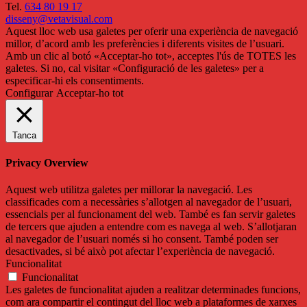
Tel.
634 80 19 17
disseny@vetavisual.com
Aquest lloc web usa galetes per oferir una experiència de navegació
millor, d’acord amb les preferències i diferents visites de l’usuari.
Amb un clic al botó «Acceptar-ho tot», acceptes l'ús de TOTES les
galetes. Si no, cal visitar «Configuració de les galetes» per a
especificar-hi els consentiments.
Configurar
Acceptar-ho tot
Tanca
Privacy Overview
Aquest web utilitza galetes per millorar la navegació. Les
classificades com a necessàries s’allotgen al navegador de l’usuari,
essencials per al funcionament del web. També es fan servir galetes
de tercers que ajuden a entendre com es navega al web. S’allotjaran
al navegador de l’usuari només si ho consent. També poden ser
desactivades, si bé això pot afectar l’experiència de navegació.
Funcionalitat
Funcionalitat
Les galetes de funcionalitat ajuden a realitzar determinades funcions,
com ara compartir el contingut del lloc web a plataformes de xarxes