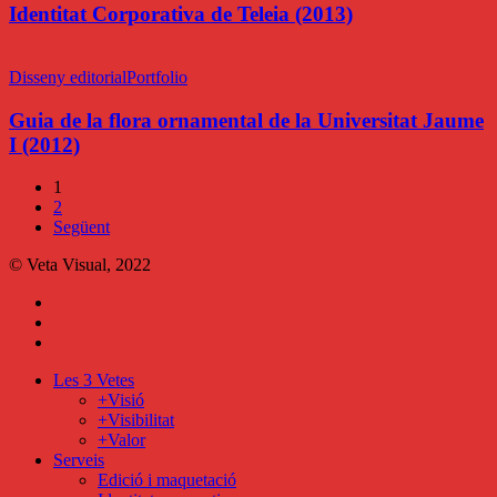
Teleia
Identitat Corporativa de Teleia (2013)
(2013)
Guia
de
Disseny editorial
Portfolio
la
flora
Guia de la flora ornamental de la Universitat Jaume
ornamental
I (2012)
de
la
1
Universitat
2
Jaume
Següent
I
(2012)
© Veta Visual, 2022
bluesky
behance
mixcloud
Close
Les 3 Vetes
Menu
+Visió
+Visibilitat
+Valor
Serveis
Edició i maquetació