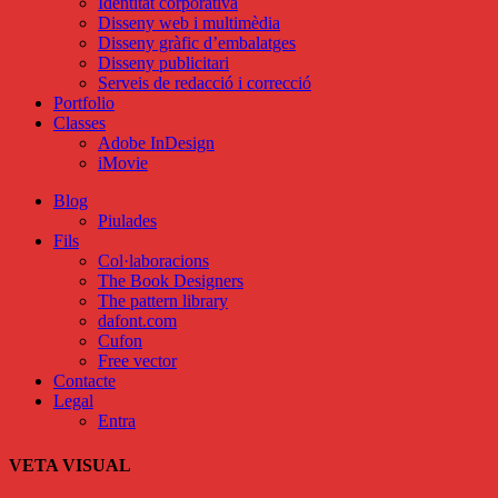
Identitat corporativa
Disseny web i multimèdia
Disseny gràfic d’embalatges
Disseny publicitari
Serveis de redacció i correcció
Portfolio
Classes
Adobe InDesign
iMovie
Blog
Piulades
Fils
Col·laboracions
The Book Designers
The pattern library
dafont.com
Cufon
Free vector
Contacte
Legal
Entra
VETA VISUAL