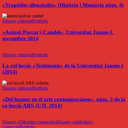
i
«Tragèdies silenciades» (Història i Memòria núm. 4)
Memòria
núm.
«Antoni
4)
Porcar
Disseny editorial
Portfolio
i
Candel»,
«Antoni Porcar i Candel», Universitat Jaume I,
Universitat
novembre 2014
Jaume
I,
La
novembre
col·lecció
Disseny editorial
Portfolio
2014
«Testimonis»
de
La col·lecció «Testimonis» de la Universitat Jaume I
la
(2014)
Universitat
Jaume
«Del
I
humor
Disseny editorial
Portfolio
(2014)
en
el
«Del humor en el arte contemporáneo», núm. 3 de la
arte
co·lecció ARS (UJI, 2014)
contemporáneo»,
núm.
CyC
3
Consulting
Disseny d'identitat corporativa
Disseny publicitari i
de
(2013)
comercial
Portfolio