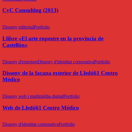
la
co·lecció
CyC Consulting (2013)
ARS
(UJI,
Llibre
2014)
«El
Disseny editorial
Portfolio
arte
rupestre
Llibre «El arte rupestre en la provincia de
en
Castellón»
la
provincia
Disseny
de
de
Disseny d'exteriors
Disseny d'identitat corporativa
Portfolio
Castellón»
la
façana
Disseny de la façana exterior de Lledó61 Centro
exterior
Médico
de
Lledó61
Web
Centro
de
Disseny web i multimèdia digital
Portfolio
Médico
Lledó61
Centro
Web de Lledó61 Centro Médico
Médico
Identitat
Corporativa
Disseny d'identitat corporativa
Portfolio
de