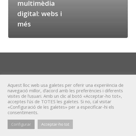
multimèdia
digital: webs i
més
Aquest lloc web usa galetes per oferir una experiència de
navegació millor, d’acord amb les preferències i diferents
visites de l’usuari. Amb un clic al botó «Acceptar-ho tot»,
acceptes l'ús de TOTES les galetes. Si no, cal visitar
«Configuració de les galetes» per a especificar-hi els
consentiments.
© Veta Visual, 2022
Configurar
Acceptar-ho tot
bluesky
behance
mixcloud