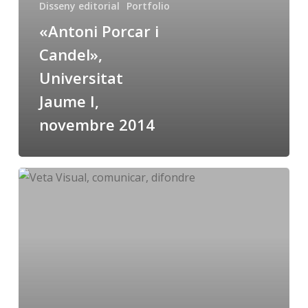
Disseny editorial
Portfolio
I,
«Antoni Porcar i
novembre
2014
Candel»,
Universitat
Jaume I,
novembre 2014
+Visió