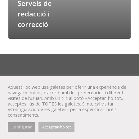
Serveis de
redacció i
correcció
Aquest lloc web usa galetes per oferir una experiència de
navegació millor, d’acord amb les preferències i diferents
visites de l’usuari. Amb un clic al botó «Acceptar-ho tot»,
acceptes l'ús de TOTES les galetes. Si no, cal visitar
«Configuració de les galetes» per a especificar-hi els
consentiments.
© Veta Visual, 2022
Configurar
Acceptar-ho tot
bluesky
behance
mixcloud