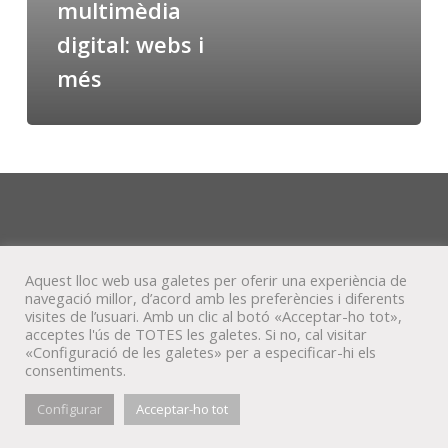
multimèdia
digital: webs i
més
Aquest lloc web usa galetes per oferir una experiència de
navegació millor, d’acord amb les preferències i diferents
visites de l’usuari. Amb un clic al botó «Acceptar-ho tot»,
acceptes l'ús de TOTES les galetes. Si no, cal visitar
«Configuració de les galetes» per a especificar-hi els
consentiments.
© Veta Visual, 2022
Configurar
Acceptar-ho tot
bluesky
behance
mixcloud