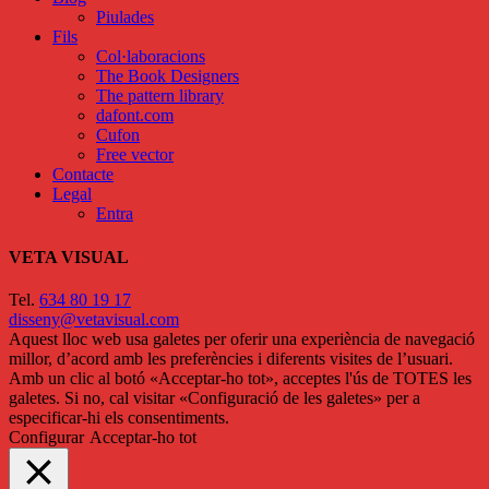
Piulades
Fils
Col·laboracions
The Book Designers
The pattern library
dafont.com
Cufon
Free vector
Contacte
Legal
Entra
VETA VISUAL
Tel.
634 80 19 17
disseny@vetavisual.com
Aquest lloc web usa galetes per oferir una experiència de navegació
millor, d’acord amb les preferències i diferents visites de l’usuari.
Amb un clic al botó «Acceptar-ho tot», acceptes l'ús de TOTES les
galetes. Si no, cal visitar «Configuració de les galetes» per a
especificar-hi els consentiments.
Configurar
Acceptar-ho tot