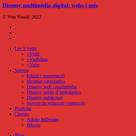
webs
Disseny multimèdia digital: webs i més
i
més
© Veta Visual, 2022
bluesky
behance
mixcloud
Close
Les 3 Vetes
Menu
+Visió
+Visibilitat
+Valor
Serveis
Edició i maquetació
Identitat corporativa
Disseny web i multimèdia
Disseny gràfic d’embalatges
Disseny publicitari
Serveis de redacció i correcció
Portfolio
Classes
Adobe InDesign
iMovie
Blog