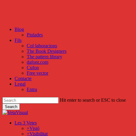
Skip
to
main
content
Blog
Piulades
Fils
Col·laboracions
The Book Designers
The pattern library
dafont.com
Cufon
Free vector
Contacte
Legal
Entra
Hit enter to search or ESC to close
Search
Close
Search
search
Menu
Les 3 Vetes
+Visió
+Visibilitat