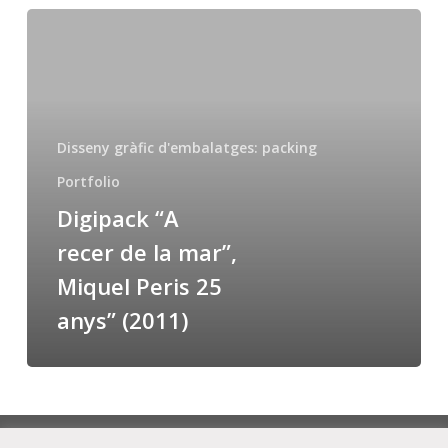
Digipack
“A
recer
de
la
Disseny gràfic d'embalatges: packing
mar”,
Portfolio
Miquel
Digipack “A
Peris
recer de la mar”,
25
Miquel Peris 25
anys”
(2011)
anys” (2011)