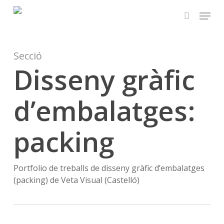
Skip
Menu
to
search
main
content
Secció
Disseny gràfic
d’embalatges:
packing
Portfolio de treballs de disseny gràfic d’embalatges
(packing) de Veta Visual (Castelló)