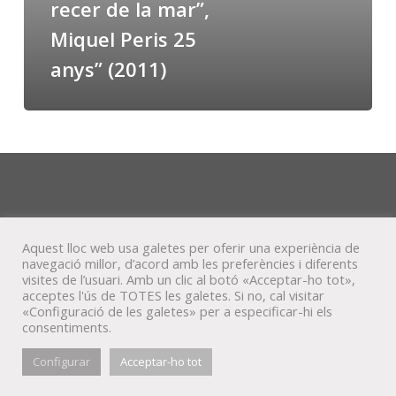
recer de la mar”,
Miquel
Miquel Peris 25
Peris
25
anys” (2011)
anys”
(2011)
Aquest lloc web usa galetes per oferir una experiència de
navegació millor, d’acord amb les preferències i diferents
visites de l’usuari. Amb un clic al botó «Acceptar-ho tot»,
acceptes l'ús de TOTES les galetes. Si no, cal visitar
«Configuració de les galetes» per a especificar-hi els
consentiments.
© Veta Visual, 2022
Configurar
Acceptar-ho tot
bluesky
behance
mixcloud