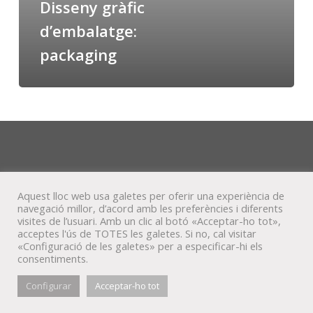
Disseny gràfic
d’embalatge:
packaging
Aquest lloc web usa galetes per oferir una experiència de
navegació millor, d’acord amb les preferències i diferents
visites de l’usuari. Amb un clic al botó «Acceptar-ho tot»,
acceptes l'ús de TOTES les galetes. Si no, cal visitar
«Configuració de les galetes» per a especificar-hi els
consentiments.
© Veta Visual, 2022
Configurar
Acceptar-ho tot
bluesky
behance
mixcloud