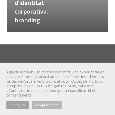
d’identitat
corporativa:
branding
Aquest lloc web usa galetes per oferir una experiència de
navegació millor, d’acord amb les preferències i diferents
visites de l’usuari. Amb un clic al botó «Acceptar-ho tot»,
acceptes l'ús de TOTES les galetes. Si no, cal visitar
«Configuració de les galetes» per a especificar-hi els
consentiments.
© Veta Visual, 2022
Configurar
Acceptar-ho tot
bluesky
behance
mixcloud