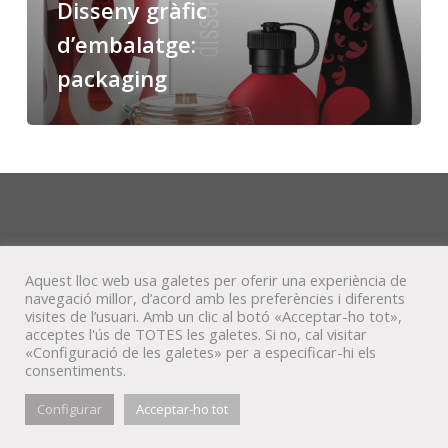
Disseny gràfic
d’embalatge:
packaging
Aquest lloc web usa galetes per oferir una experiència de
navegació millor, d’acord amb les preferències i diferents
visites de l’usuari. Amb un clic al botó «Acceptar-ho tot»,
acceptes l'ús de TOTES les galetes. Si no, cal visitar
«Configuració de les galetes» per a especificar-hi els
consentiments.
© Veta Visual, 2022
Configurar
Acceptar-ho tot
bluesky
behance
mixcloud