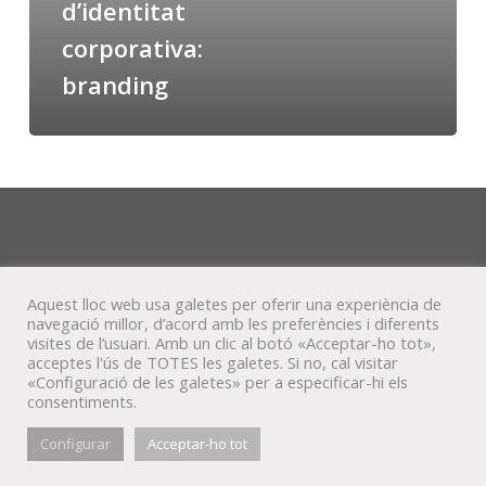
d’identitat
corporativa:
branding
Aquest lloc web usa galetes per oferir una experiència de
navegació millor, d’acord amb les preferències i diferents
visites de l’usuari. Amb un clic al botó «Acceptar-ho tot»,
acceptes l'ús de TOTES les galetes. Si no, cal visitar
«Configuració de les galetes» per a especificar-hi els
consentiments.
© Veta Visual, 2022
Configurar
Acceptar-ho tot
bluesky
behance
mixcloud