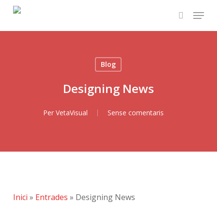
Skip
Menu
to
search
main
content
Blog
Designing News
Per
VetaVisual
Sense comentaris
Inici
»
Entrades
»
Designing News