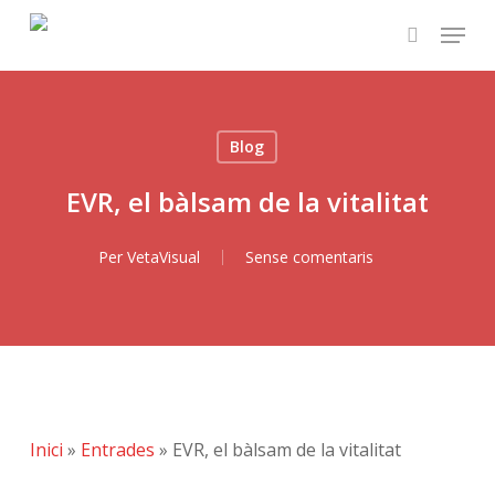
Skip
Menu
to
search
main
content
Blog
EVR, el bàlsam de la vitalitat
Per
VetaVisual
Sense comentaris
Inici
»
Entrades
»
EVR, el bàlsam de la vitalitat