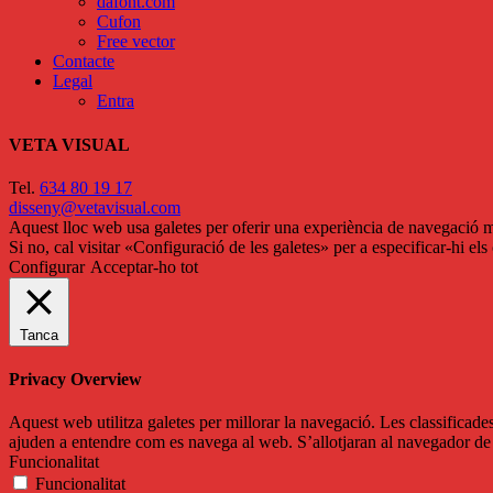
dafont.com
Cufon
Free vector
Contacte
Legal
Entra
VETA VISUAL
Tel.
634 80 19 17
disseny@vetavisual.com
Aquest lloc web usa galetes per oferir una experiència de navegació mi
Si no, cal visitar «Configuració de les galetes» per a especificar-hi el
Configurar
Acceptar-ho tot
Tanca
Privacy Overview
Aquest web utilitza galetes per millorar la navegació. Les classificade
ajuden a entendre com es navega al web. S’allotjaran al navegador de 
Funcionalitat
Funcionalitat