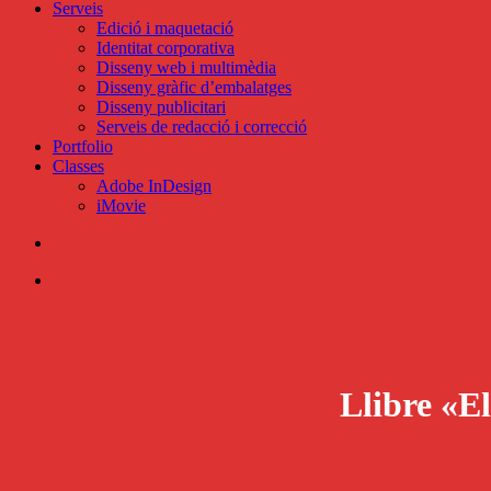
Serveis
Edició i maquetació
Identitat corporativa
Disseny web i multimèdia
Disseny gràfic d’embalatges
Disseny publicitari
Serveis de redacció i correcció
Portfolio
Classes
Adobe InDesign
iMovie
search
Menu
Llibre «El