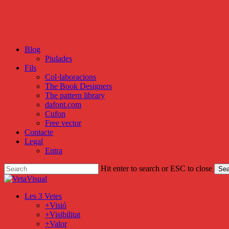
Skip
to
main
content
Blog
Piulades
Fils
Col·laboracions
The Book Designers
The pattern library
dafont.com
Cufon
Free vector
Contacte
Legal
Entra
Hit enter to search or ESC to close
Sea
Close
Search
search
Menu
Les 3 Vetes
+Visió
+Visibilitat
+Valor