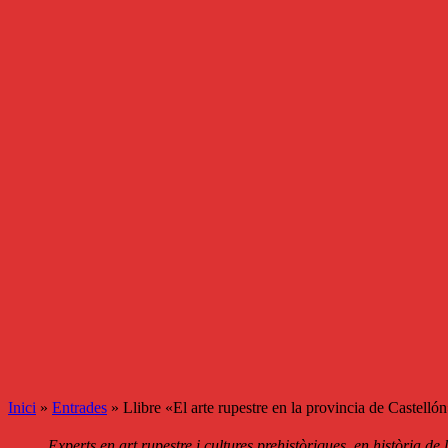
Inici
»
Entrades
»
Llibre «El arte rupestre en la provincia de Castelló
Experts en art rupestre i cultures prehistòriques, en història de