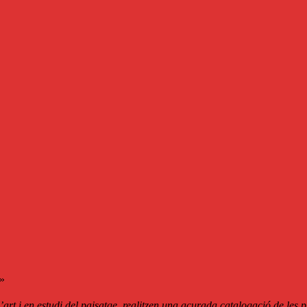
n»
 l’art i en estudi del paisatge, realitzen una acurada catalogació de les 