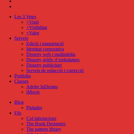
behance
mixcloud
Close
Les 3 Vetes
Menu
+Visió
+Visibilitat
+Valor
Serveis
Edició i maquetació
Identitat corporativa
Disseny web i multimèdia
Disseny gràfic d’embalatges
Disseny publicitari
Serveis de redacció i correcció
Portfolio
Classes
Adobe InDesign
iMovie
Blog
Piulades
Fils
Col·laboracions
The Book Designers
The pattern library