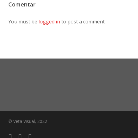
Comentar
You must be
logged in
to post a comment.
© Veta Visual, 2022
bluesky
behance
mixcloud