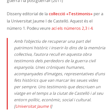
guerra i la postguerra» (2011)
Disseny editorial de la
col·lecció «Testimonis»
per a
la Universitat Jaume I de Castelló. Aquest és el
número 1. Podeu veure
ací els números 2,3 i 4
.
Amb l’objectiu de recuperar una part del
patrimoni històric i inserir-lo dins de la memòria
col·lectiva, l’autora recull en aquesta obra
testimonis dels perdedors de la guerra civil
espanyola. Unes cròniques humanes,
acompanyades d’imatges, representatives d’uns
fets històrics que van marcar les seues vides
per sempre. Uns testimonis que descriuen un
viatge en el temps a la ciutat de Castelló i al seu
entorn polític, econòmic, social i cultural.
[
Universitat Jaume I
]