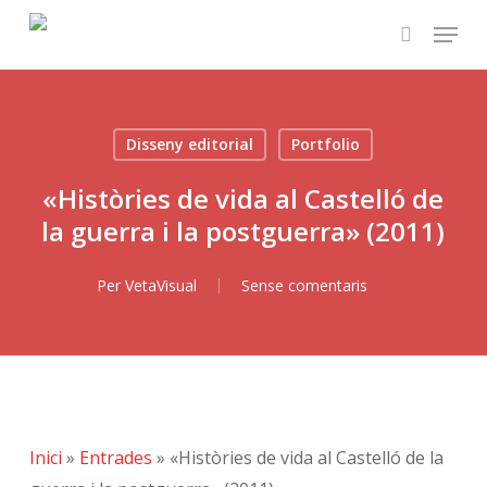
Skip
Menu
to
search
main
content
Disseny editorial
Portfolio
«Històries de vida al Castelló de
la guerra i la postguerra» (2011)
Per
VetaVisual
Sense comentaris
Inici
»
Entrades
»
«Històries de vida al Castelló de la