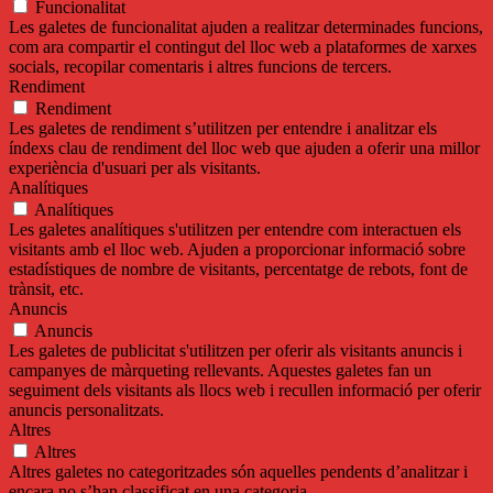
Funcionalitat
Les galetes de funcionalitat ajuden a realitzar determinades funcions,
com ara compartir el contingut del lloc web a plataformes de xarxes
socials, recopilar comentaris i altres funcions de tercers.
Rendiment
Rendiment
Les galetes de rendiment s’utilitzen per entendre i analitzar els
índexs clau de rendiment del lloc web que ajuden a oferir una millor
experiència d'usuari per als visitants.
Analítiques
Analítiques
Les galetes analítiques s'utilitzen per entendre com interactuen els
visitants amb el lloc web. Ajuden a proporcionar informació sobre
estadístiques de nombre de visitants, percentatge de rebots, font de
trànsit, etc.
Anuncis
Anuncis
Les galetes de publicitat s'utilitzen per oferir als visitants anuncis i
campanyes de màrqueting rellevants. Aquestes galetes fan un
seguiment dels visitants als llocs web i recullen informació per oferir
anuncis personalitzats.
Altres
Altres
Altres galetes no categoritzades són aquelles pendents d’analitzar i
encara no s’han classificat en una categoria.