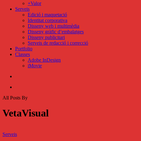
+Valor
Serveis
Edició i maquetació
Identitat corporativa
Disseny web i multimèdia
Disseny gràfic d’embalatges
Disseny publicitari
Serveis de redacció i correcció
Portfolio
Classes
Adobe InDesign
iMovie
search
Menu
All Posts By
VetaVisual
Disseny
publicitari
Serveis
i