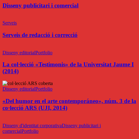
comercial
Disseny publicitari i comercial
Serveis
de
Serveis
redacció
i
Serveis de redacció i correcció
correcció
La
col·lecció
Disseny editorial
Portfolio
«Testimonis»
de
La col·lecció «Testimonis» de la Universitat Jaume I
la
(2014)
Universitat
Jaume
«Del
I
humor
Disseny editorial
Portfolio
(2014)
en
el
«Del humor en el arte contemporáneo», núm. 3 de la
arte
co·lecció ARS (UJI, 2014)
contemporáneo»,
núm.
CyC
3
Consulting
Disseny d'identitat corporativa
Disseny publicitari i
de
(2013)
comercial
Portfolio
la
co·lecció