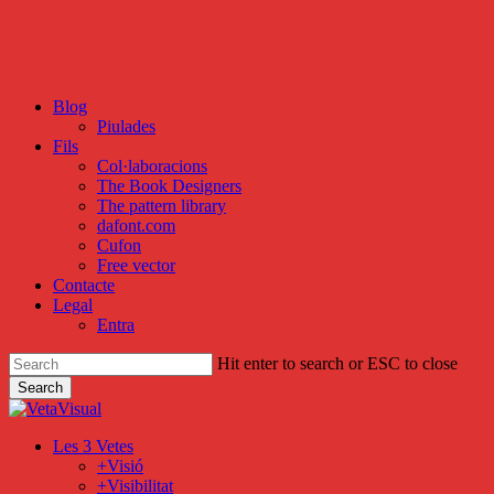
Skip
to
main
content
Blog
Piulades
Fils
Col·laboracions
The Book Designers
The pattern library
dafont.com
Cufon
Free vector
Contacte
Legal
Entra
Hit enter to search or ESC to close
Search
Close
Search
search
Menu
Les 3 Vetes
+Visió
+Visibilitat