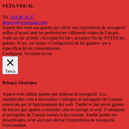
VETA VISUAL
Tel.
634 80 19 17
disseny@vetavisual.com
Aquest lloc web usa galetes per oferir una experiència de navegació
millor, d’acord amb les preferències i diferents visites de l’usuari.
Amb un clic al botó «Acceptar-ho tot», acceptes l'ús de TOTES les
galetes. Si no, cal visitar «Configuració de les galetes» per a
especificar-hi els consentiments.
Configurar
Acceptar-ho tot
Tanca
Privacy Overview
Aquest web utilitza galetes per millorar la navegació. Les
classificades com a necessàries s’allotgen al navegador de l’usuari,
essencials per al funcionament del web. També es fan servir galetes
de tercers que ajuden a entendre com es navega al web. S’allotjaran
al navegador de l’usuari només si ho consent. També poden ser
desactivades, si bé això pot afectar l’experiència de navegació.
Funcionalitat