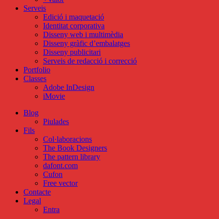
Serveis
Edició i maquetació
Identitat corporativa
Disseny web i multimèdia
Disseny gràfic d’embalatges
Disseny publicitari
Serveis de redacció i correcció
Portfolio
Classes
Adobe InDesign
iMovie
Blog
Piulades
Fils
Col·laboracions
The Book Designers
The pattern library
dafont.com
Cufon
Free vector
Contacte
Legal
Entra