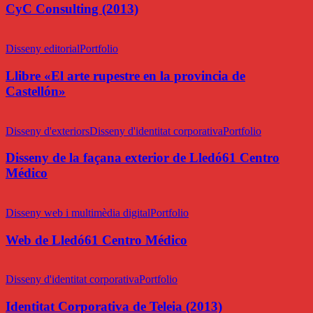
CyC Consulting (2013)
ARS
(UJI,
Llibre
2014)
«El
Disseny editorial
Portfolio
arte
rupestre
Llibre «El arte rupestre en la provincia de
en
Castellón»
la
provincia
Disseny
de
de
Disseny d'exteriors
Disseny d'identitat corporativa
Portfolio
Castellón»
la
façana
Disseny de la façana exterior de Lledó61 Centro
exterior
Médico
de
Lledó61
Web
Centro
de
Disseny web i multimèdia digital
Portfolio
Médico
Lledó61
Centro
Web de Lledó61 Centro Médico
Médico
Identitat
Corporativa
Disseny d'identitat corporativa
Portfolio
de
Teleia
Identitat Corporativa de Teleia (2013)